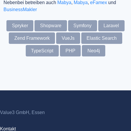
Nebenbei betreiben auch
Mabya
,
Mabya
,
eFamex
und
BusinessMakler
Spryker
Shopware
Symfony
Laravel
Zend Framework
VueJs
Elastic Search
TypeScript
PHP
Neo4j
Value3 GmbH, Essen
Kontakt